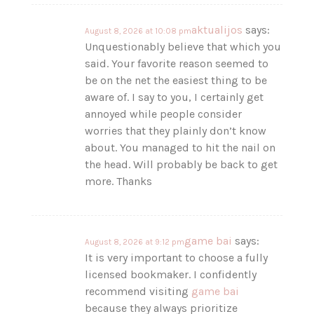
aktualijos
says:
August 8, 2026 at 10:08 pm
Unquestionably believe that which you
said. Your favorite reason seemed to
be on the net the easiest thing to be
aware of. I say to you, I certainly get
annoyed while people consider
worries that they plainly don’t know
about. You managed to hit the nail on
the head. Will probably be back to get
more. Thanks
ga​m​e​ b​ai
says:
August 8, 2026 at 9:12 pm
It is very important to choose a fully
licensed bookmaker. I confidently
recommend visiting
g​am​e​ ​b​a​i
because they always prioritize