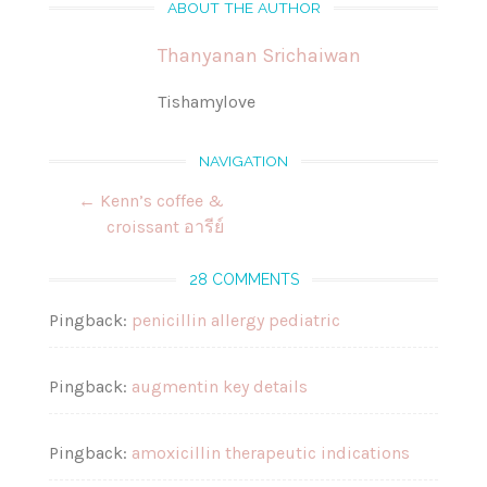
ABOUT THE AUTHOR
Thanyanan Srichaiwan
Tishamylove
NAVIGATION
Post
←
Kenn’s coffee &
navigation
croissant อารีย์
28 COMMENTS
Pingback:
penicillin allergy pediatric
Pingback:
augmentin key details
Pingback:
amoxicillin therapeutic indications