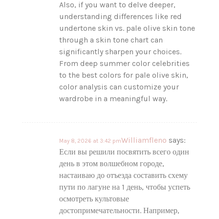
Also, if you want to delve deeper,
understanding differences like red
undertone skin vs. pale olive skin tone
through a skin tone chart can
significantly sharpen your choices.
From deep summer color celebrities
to the best colors for pale olive skin,
color analysis can customize your
wardrobe in a meaningful way.
Williamfleno
says:
May 8, 2026 at 3:42 pm
Если вы решили посвятить всего один
день в этом волшебном городе,
настаиваю до отъезда составить схему
пути по лагуне на 1 день, чтобы успеть
осмотреть культовые
достопримечательности. Например,