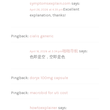
symptomsexplain.com
says:
Excellent
April 26, 2026 at 4:39 pm
explanation, thanks!
Pingback:
cialis generic
啪啪导航
says:
April 16, 2026 at 3:34 pm
色即是空，空即是色
Pingback:
doryx 100mg capsule
Pingback:
macrobid for uti cost
howtoexplainer
says: