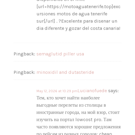
[url=https://motoaguatenerife.top]exc
ursiones motos de agua tenerife
sur[/url] . ?Excelente para disenar un
dia diferente y gozar del costa canaria!
Pingback:
semaglutid piller usa
Pingback:
minoxidil and dutasteride
Lucianofuede
says:
May 12, 2026 at 10:29 pm
Тем, кто хочет найти наиболее
выгодные перелеты из столицы в
иностранные города, на мой взор, стоит
изучить на портал lowcost pro. Там
часто появляются хорошие предложения
по рейсам из разных городов: cheap