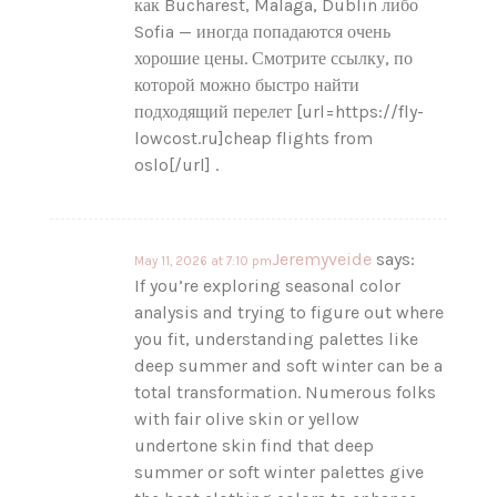
как Bucharest, Malaga, Dublin либо
Sofia — иногда попадаются очень
хорошие цены. Смотрите ссылку, по
которой можно быстро найти
подходящий перелет [url=https://fly-
lowcost.ru]cheap flights from
oslo[/url] .
Jeremyveide
says:
May 11, 2026 at 7:10 pm
If you’re exploring seasonal color
analysis and trying to figure out where
you fit, understanding palettes like
deep summer and soft winter can be a
total transformation. Numerous folks
with fair olive skin or yellow
undertone skin find that deep
summer or soft winter palettes give