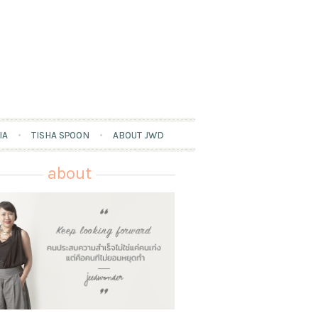
IA
TISHA SPOON
ABOUT JWD
about