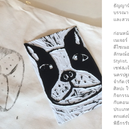
ธัญญาน
บรรณาธ
และสวน
ก่อนหน้
เนเจอร์
ดีไซเนอ
ลักษณ์อ
Stylist
เชฟ&เจ
นครปฐม 
จำกัด (
ศิลปะ 
กิจกรรม
กับคอนเ
ประเภท
ตกแต่งบ
พิธีกร