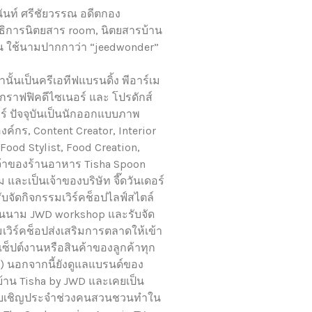
ันท์ ศรีชัยวรรณ อดีตกอง
ิการนิตยสาร room, นิตยสารบ้าน
 ใช้นามปากกาว่า “jeedwonder”
านั้นเป็นครีเอทีฟแบรนดิ้ง พีอาร์เม
 กราฟฟิคดีไซเนอร์ และ โปรดักส์
ร์ ปัจจุบันเป็นนักออกแบบภาพ
งค์กร, Content Creator, Interior
, Food Stylist, Food Creation,
้าของร้านอาหาร Tisha Spoon
และเป็นเจ้าของบริษัท จี๊ดวันเดอร์
รับจัดกิจกรรมเวิร์คช็อปไลฟ์สไตล์
ในนาม JWD workshop และรับจัด
เวิร์คช็อปส่งเสริมการตลาดให้เข้า
ซ็ปต์งานหรือสินค้าของลูกค้าทุก
) นอกจากนี้ยังดูแลแบรนด์ของ
้าน Tisha by JWD และเคยเป็น
รับเชิญประจำช่วงคนสวนชวนทำใน