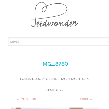
Skip
to
content
IMG_3780
PUBLISHED
JULY 4, 2016
AT
1280 × 1280
IN
D.I.Y.
SNOW GLOBE
←
Previous
Next
→