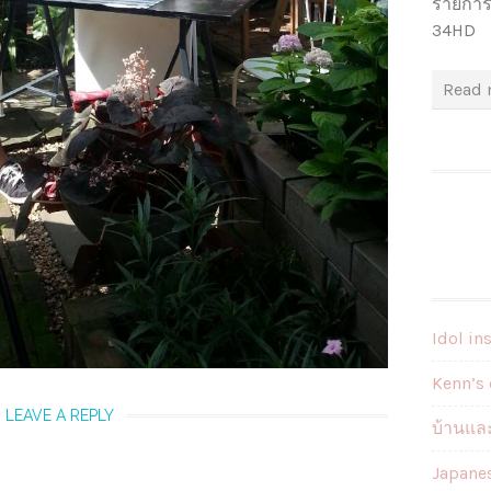
รายการ
34HD
Read 
Idol in
Kenn’s 
LEAVE A REPLY
บ้านและ
Japane