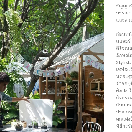
ธัญญาน
บรรณาธ
และสวน
ก่อนหน้
เนเจอร์
ดีไซเนอ
ลักษณ์อ
Stylist
เชฟ&เจ
นครปฐม 
จำกัด (
ศิลปะ 
กิจกรรม
กับคอนเ
ประเภท
ตกแต่งบ
พิธีกร