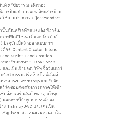
ันท์ ศรีชัยวรรณ อดีตกอง
ิการนิตยสาร room, นิตยสารบ้าน
 ใช้นามปากกาว่า “jeedwonder”
านั้นเป็นครีเอทีฟแบรนดิ้ง พีอาร์เม
 กราฟฟิคดีไซเนอร์ และ โปรดักส์
ร์ ปัจจุบันเป็นนักออกแบบภาพ
งค์กร, Content Creator, Interior
, Food Stylist, Food Creation,
้าของร้านอาหาร Tisha Spoon
และเป็นเจ้าของบริษัท จี๊ดวันเดอร์
รับจัดกิจกรรมเวิร์คช็อปไลฟ์สไตล์
ในนาม JWD workshop และรับจัด
เวิร์คช็อปส่งเสริมการตลาดให้เข้า
ซ็ปต์งานหรือสินค้าของลูกค้าทุก
) นอกจากนี้ยังดูแลแบรนด์ของ
้าน Tisha by JWD และเคยเป็น
รับเชิญประจำช่วงคนสวนชวนทำใน