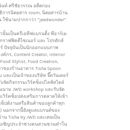
ันท์ ศรีชัยวรรณ อดีตกอง
ิการนิตยสาร room, นิตยสารบ้าน
 ใช้นามปากกาว่า “jeedwonder”
านั้นเป็นครีเอทีฟแบรนดิ้ง พีอาร์เม
 กราฟฟิคดีไซเนอร์ และ โปรดักส์
ร์ ปัจจุบันเป็นนักออกแบบภาพ
งค์กร, Content Creator, Interior
, Food Stylist, Food Creation,
้าของร้านอาหาร Tisha Spoon
และเป็นเจ้าของบริษัท จี๊ดวันเดอร์
รับจัดกิจกรรมเวิร์คช็อปไลฟ์สไตล์
ในนาม JWD workshop และรับจัด
เวิร์คช็อปส่งเสริมการตลาดให้เข้า
ซ็ปต์งานหรือสินค้าของลูกค้าทุก
) นอกจากนี้ยังดูแลแบรนด์ของ
้าน Tisha by JWD และเคยเป็น
รับเชิญประจำช่วงคนสวนชวนทำใน