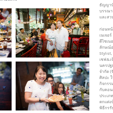
ธัญญาน
บรรณาธ
และสวน
ก่อนหน้
เนเจอร์
ดีไซเนอ
ลักษณ์อ
Stylist
เชฟ&เจ
นครปฐม 
จำกัด (
ศิลปะ 
กิจกรรม
กับคอนเ
ประเภท
ตกแต่งบ
พิธีกร