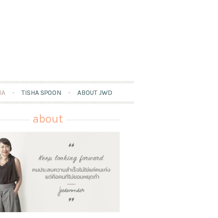
IA
TISHA SPOON
ABOUT JWD
about