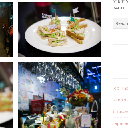
รายการ
34HD
Read 
Idol in
Kenn’s 
บ้านและ
Japane